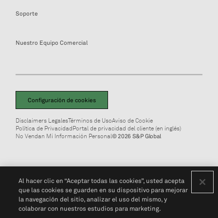
Soporte
Nuestro Equipo Comercial
Configuración de cookies
Disclaimers Legales
Términos de Uso
Aviso de Cookie
Política de Privacidad
Portal de privacidad del cliente (en inglés)
No Vendan Mi Información Personal
© 2026 S&P Global
Al hacer clic en “Aceptar todas las cookies”, usted acepta
que las cookies se guarden en su dispositivo para mejorar
la navegación del sitio, analizar el uso del mismo, y
colaborar con nuestros estudios para marketing.