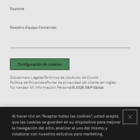
Soporte
Nuestro Equipo Comercial
Configuración de cookies
Disclaimers Legales
Términos de Uso
Aviso de Cookie
Política de Privacidad
Portal de privacidad del cliente (en inglés)
No Vendan Mi Información Personal
© 2026 S&P Global
Al hacer clic en “Aceptar todas las cookies”, usted acepta
que las cookies se guarden en su dispositivo para mejorar
la navegación del sitio, analizar el uso del mismo, y
colaborar con nuestros estudios para marketing.