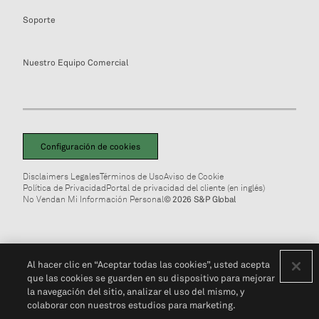
Soporte
Nuestro Equipo Comercial
Configuración de cookies
Disclaimers Legales
Términos de Uso
Aviso de Cookie
Política de Privacidad
Portal de privacidad del cliente (en inglés)
No Vendan Mi Información Personal
© 2026 S&P Global
Al hacer clic en “Aceptar todas las cookies”, usted acepta
que las cookies se guarden en su dispositivo para mejorar
la navegación del sitio, analizar el uso del mismo, y
colaborar con nuestros estudios para marketing.