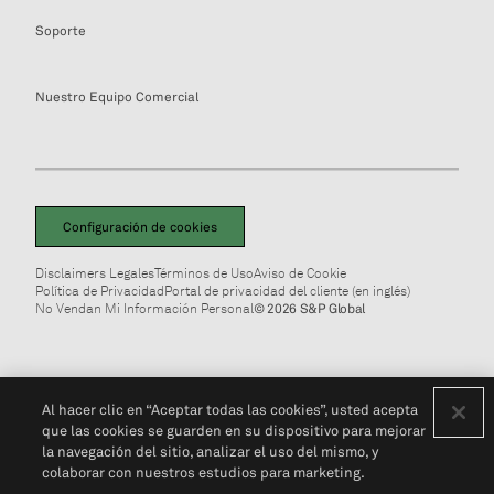
Soporte
Nuestro Equipo Comercial
Configuración de cookies
Disclaimers Legales
Términos de Uso
Aviso de Cookie
Política de Privacidad
Portal de privacidad del cliente (en inglés)
No Vendan Mi Información Personal
© 2026 S&P Global
Al hacer clic en “Aceptar todas las cookies”, usted acepta
que las cookies se guarden en su dispositivo para mejorar
la navegación del sitio, analizar el uso del mismo, y
colaborar con nuestros estudios para marketing.