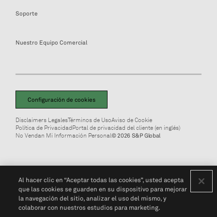
Soporte
Nuestro Equipo Comercial
Configuración de cookies
Disclaimers Legales
Términos de Uso
Aviso de Cookie
Política de Privacidad
Portal de privacidad del cliente (en inglés)
No Vendan Mi Información Personal
© 2026 S&P Global
Al hacer clic en “Aceptar todas las cookies”, usted acepta
que las cookies se guarden en su dispositivo para mejorar
la navegación del sitio, analizar el uso del mismo, y
colaborar con nuestros estudios para marketing.