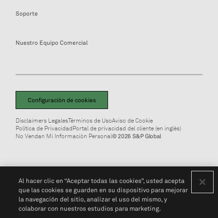
Soporte
Nuestro Equipo Comercial
Configuración de cookies
Disclaimers Legales
Términos de Uso
Aviso de Cookie
Política de Privacidad
Portal de privacidad del cliente (en inglés)
No Vendan Mi Información Personal
© 2026 S&P Global
Al hacer clic en “Aceptar todas las cookies”, usted acepta
que las cookies se guarden en su dispositivo para mejorar
la navegación del sitio, analizar el uso del mismo, y
colaborar con nuestros estudios para marketing.