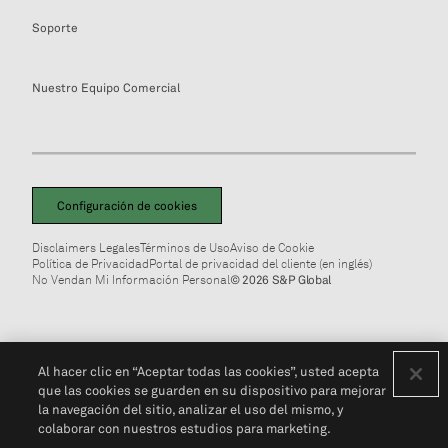
Soporte
Nuestro Equipo Comercial
Configuración de cookies
Disclaimers Legales
Términos de Uso
Aviso de Cookie
Política de Privacidad
Portal de privacidad del cliente (en inglés)
No Vendan Mi Información Personal
© 2026 S&P Global
Al hacer clic en “Aceptar todas las cookies”, usted acepta
que las cookies se guarden en su dispositivo para mejorar
la navegación del sitio, analizar el uso del mismo, y
colaborar con nuestros estudios para marketing.