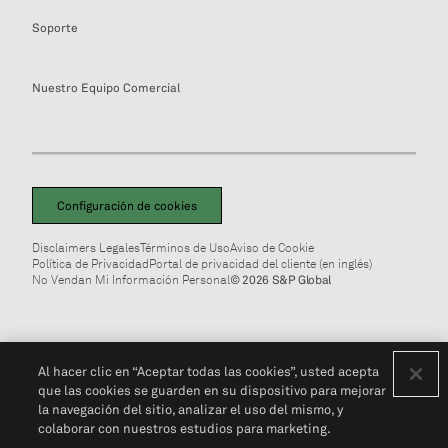
Soporte
Nuestro Equipo Comercial
Configuración de cookies
Disclaimers Legales
Términos de Uso
Aviso de Cookie
Política de Privacidad
Portal de privacidad del cliente (en inglés)
No Vendan Mi Información Personal
© 2026 S&P Global
Al hacer clic en “Aceptar todas las cookies”, usted acepta
que las cookies se guarden en su dispositivo para mejorar
la navegación del sitio, analizar el uso del mismo, y
colaborar con nuestros estudios para marketing.