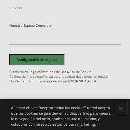
Soporte
Nuestro Equipo Comercial
Configuración de cookies
Disclaimers Legales
Términos de Uso
Aviso de Cookie
Política de Privacidad
Portal de privacidad del cliente (en inglés)
No Vendan Mi Información Personal
© 2026 S&P Global
Al hacer clic en “Aceptar todas las cookies”, usted acepta
que las cookies se guarden en su dispositivo para mejorar
la navegación del sitio, analizar el uso del mismo, y
colaborar con nuestros estudios para marketing.