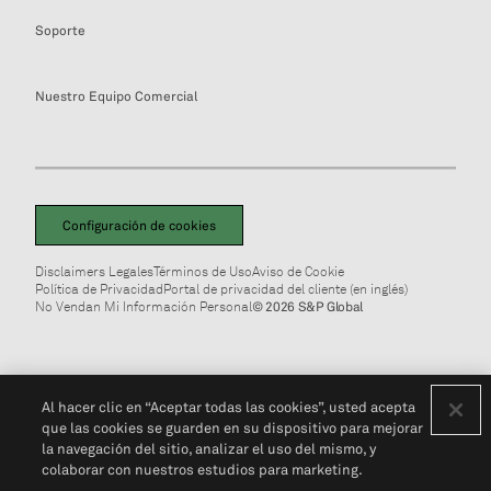
Soporte
Nuestro Equipo Comercial
Configuración de cookies
Disclaimers Legales
Términos de Uso
Aviso de Cookie
Política de Privacidad
Portal de privacidad del cliente (en inglés)
No Vendan Mi Información Personal
© 2026 S&P Global
Al hacer clic en “Aceptar todas las cookies”, usted acepta
que las cookies se guarden en su dispositivo para mejorar
la navegación del sitio, analizar el uso del mismo, y
colaborar con nuestros estudios para marketing.