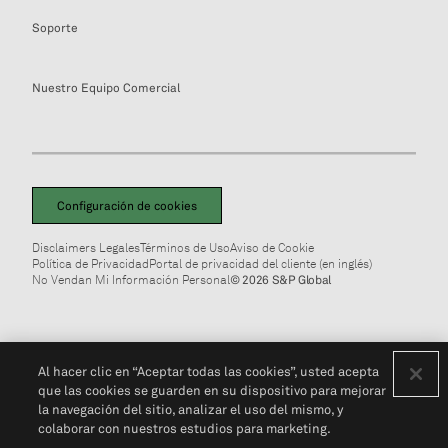
Soporte
Nuestro Equipo Comercial
Configuración de cookies
Disclaimers Legales
Términos de Uso
Aviso de Cookie
Política de Privacidad
Portal de privacidad del cliente (en inglés)
No Vendan Mi Información Personal
© 2026 S&P Global
Al hacer clic en “Aceptar todas las cookies”, usted acepta
que las cookies se guarden en su dispositivo para mejorar
la navegación del sitio, analizar el uso del mismo, y
colaborar con nuestros estudios para marketing.