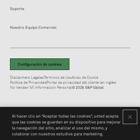
Soporte
Nuestro Equipo Comercial
Configuración de cookies
Disclaimers Legales
Términos de Uso
Aviso de Cookie
Política de Privacidad
Portal de privacidad del cliente (en inglés)
No Vendan Mi Información Personal
© 2026 S&P Global
Al hacer clic en “Aceptar todas las cookies”, usted acepta
que las cookies se guarden en su dispositivo para mejorar
la navegación del sitio, analizar el uso del mismo, y
colaborar con nuestros estudios para marketing.