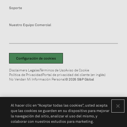
Soporte
Nuestro Equipo Comercial
Configuración de cookies
Disclaimers Legales
Términos de Uso
Aviso de Cookie
Política de Privacidad
Portal de privacidad del cliente (en inglés)
No Vendan Mi Información Personal
© 2026 S&P Global
Al hacer clic en “Aceptar todas las cookies”, usted acepta
que las cookies se guarden en su dispositivo para mejorar
la navegación del sitio, analizar el uso del mismo, y
colaborar con nuestros estudios para marketing.