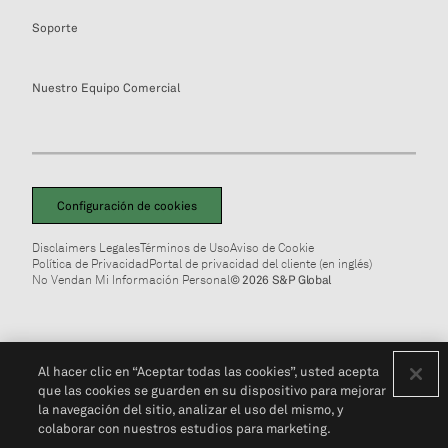
Soporte
Nuestro Equipo Comercial
Configuración de cookies
Disclaimers Legales
Términos de Uso
Aviso de Cookie
Política de Privacidad
Portal de privacidad del cliente (en inglés)
No Vendan Mi Información Personal
© 2026 S&P Global
Al hacer clic en “Aceptar todas las cookies”, usted acepta
que las cookies se guarden en su dispositivo para mejorar
la navegación del sitio, analizar el uso del mismo, y
colaborar con nuestros estudios para marketing.