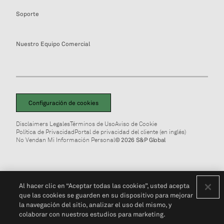
Soporte
Nuestro Equipo Comercial
Configuración de cookies
Disclaimers Legales
Términos de Uso
Aviso de Cookie
Política de Privacidad
Portal de privacidad del cliente (en inglés)
No Vendan Mi Información Personal
© 2026 S&P Global
Al hacer clic en “Aceptar todas las cookies”, usted acepta
que las cookies se guarden en su dispositivo para mejorar
la navegación del sitio, analizar el uso del mismo, y
colaborar con nuestros estudios para marketing.