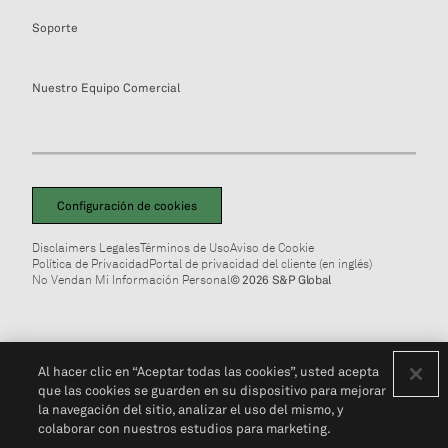
Soporte
Nuestro Equipo Comercial
Configuración de cookies
Disclaimers Legales
Términos de Uso
Aviso de Cookie
Política de Privacidad
Portal de privacidad del cliente (en inglés)
No Vendan Mi Información Personal
© 2026 S&P Global
Al hacer clic en “Aceptar todas las cookies”, usted acepta
que las cookies se guarden en su dispositivo para mejorar
la navegación del sitio, analizar el uso del mismo, y
colaborar con nuestros estudios para marketing.