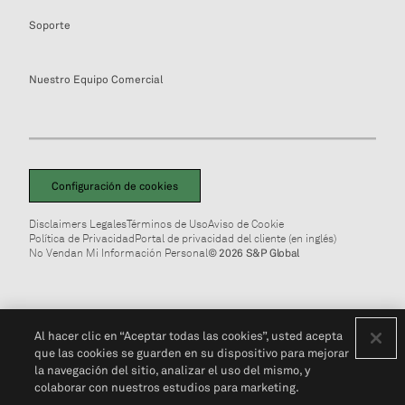
Soporte
Nuestro Equipo Comercial
Configuración de cookies
Disclaimers Legales
Términos de Uso
Aviso de Cookie
Política de Privacidad
Portal de privacidad del cliente (en inglés)
No Vendan Mi Información Personal
© 2026 S&P Global
Al hacer clic en “Aceptar todas las cookies”, usted acepta
que las cookies se guarden en su dispositivo para mejorar
la navegación del sitio, analizar el uso del mismo, y
colaborar con nuestros estudios para marketing.