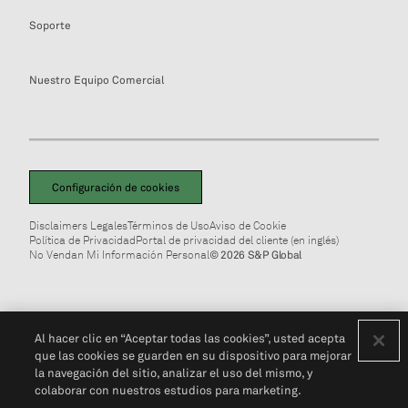
Soporte
Nuestro Equipo Comercial
Configuración de cookies
Disclaimers Legales
Términos de Uso
Aviso de Cookie
Política de Privacidad
Portal de privacidad del cliente (en inglés)
No Vendan Mi Información Personal
© 2026 S&P Global
Al hacer clic en “Aceptar todas las cookies”, usted acepta
que las cookies se guarden en su dispositivo para mejorar
la navegación del sitio, analizar el uso del mismo, y
colaborar con nuestros estudios para marketing.