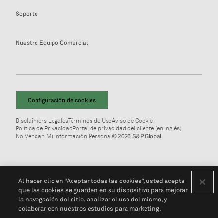
Soporte
Nuestro Equipo Comercial
Configuración de cookies
Disclaimers Legales
Términos de Uso
Aviso de Cookie
Política de Privacidad
Portal de privacidad del cliente (en inglés)
No Vendan Mi Información Personal
© 2026 S&P Global
Al hacer clic en “Aceptar todas las cookies”, usted acepta
que las cookies se guarden en su dispositivo para mejorar
la navegación del sitio, analizar el uso del mismo, y
colaborar con nuestros estudios para marketing.