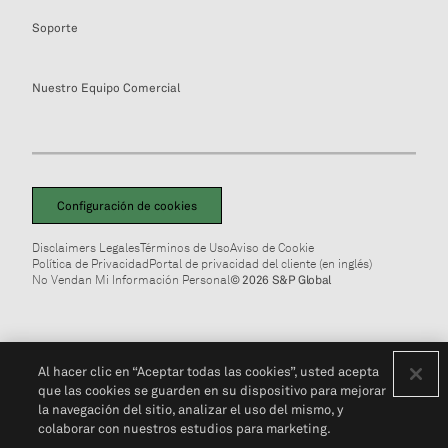
Soporte
Nuestro Equipo Comercial
Configuración de cookies
Disclaimers Legales
Términos de Uso
Aviso de Cookie
Política de Privacidad
Portal de privacidad del cliente (en inglés)
No Vendan Mi Información Personal
© 2026 S&P Global
Al hacer clic en “Aceptar todas las cookies”, usted acepta
que las cookies se guarden en su dispositivo para mejorar
la navegación del sitio, analizar el uso del mismo, y
colaborar con nuestros estudios para marketing.