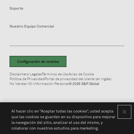
Soporte
Nuestro Equipo Comercial
Configuración de cookies
Disclaimers Legales
Términos de Uso
Aviso de Cookie
Política de Privacidad
Portal de privacidad del cliente (en inglés)
No Vendan Mi Información Personal
© 2026 S&P Global
Al hacer clic en “Aceptar todas las cookies”, usted acepta
que las cookies se guarden en su dispositivo para mejorar
la navegación del sitio, analizar el uso del mismo, y
colaborar con nuestros estudios para marketing.