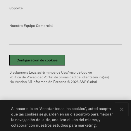
Soporte
Nuestro Equipo Comercial
Configuración de cookies
Disclaimers Legales
Términos de Uso
Aviso de Cookie
Política de Privacidad
Portal de privacidad del cliente (en inglés)
No Vendan Mi Información Personal
© 2026 S&P Global
Al hacer clic en “Aceptar todas las cookies”, usted acepta
que las cookies se guarden en su dispositivo para mejorar
la navegación del sitio, analizar el uso del mismo, y
colaborar con nuestros estudios para marketing.