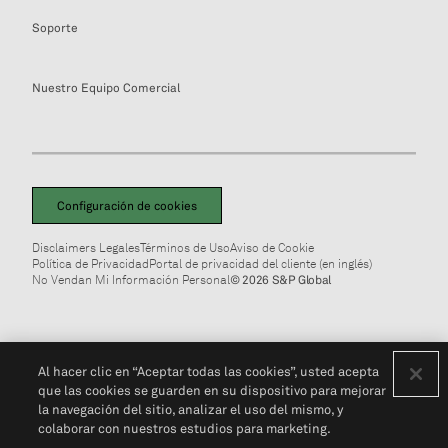
Soporte
Nuestro Equipo Comercial
Configuración de cookies
Disclaimers Legales
Términos de Uso
Aviso de Cookie
Política de Privacidad
Portal de privacidad del cliente (en inglés)
No Vendan Mi Información Personal
© 2026 S&P Global
Al hacer clic en “Aceptar todas las cookies”, usted acepta
que las cookies se guarden en su dispositivo para mejorar
la navegación del sitio, analizar el uso del mismo, y
colaborar con nuestros estudios para marketing.