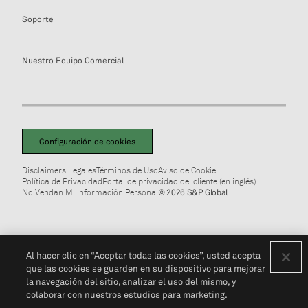
Soporte
Nuestro Equipo Comercial
Configuración de cookies
Disclaimers Legales
Términos de Uso
Aviso de Cookie
Política de Privacidad
Portal de privacidad del cliente (en inglés)
No Vendan Mi Información Personal
© 2026 S&P Global
Al hacer clic en “Aceptar todas las cookies”, usted acepta
que las cookies se guarden en su dispositivo para mejorar
la navegación del sitio, analizar el uso del mismo, y
colaborar con nuestros estudios para marketing.