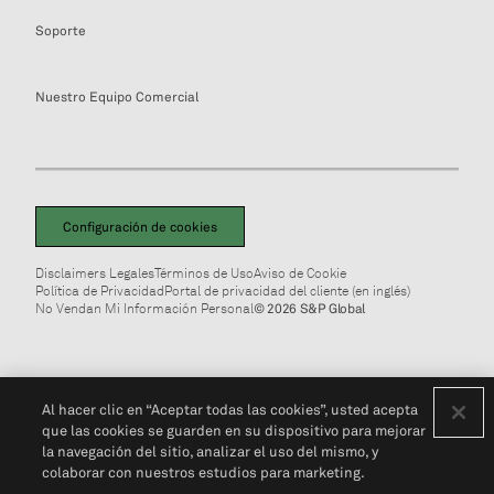
Soporte
Nuestro Equipo Comercial
Configuración de cookies
Disclaimers Legales
Términos de Uso
Aviso de Cookie
Política de Privacidad
Portal de privacidad del cliente (en inglés)
No Vendan Mi Información Personal
© 2026 S&P Global
Al hacer clic en “Aceptar todas las cookies”, usted acepta
que las cookies se guarden en su dispositivo para mejorar
la navegación del sitio, analizar el uso del mismo, y
colaborar con nuestros estudios para marketing.