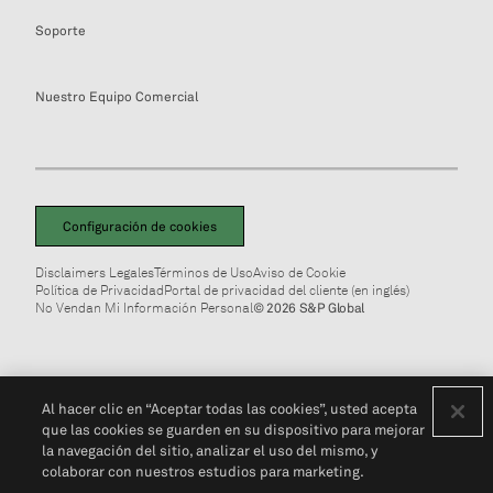
Soporte
Nuestro Equipo Comercial
Configuración de cookies
Disclaimers Legales
Términos de Uso
Aviso de Cookie
Política de Privacidad
Portal de privacidad del cliente (en inglés)
No Vendan Mi Información Personal
© 2026 S&P Global
Al hacer clic en “Aceptar todas las cookies”, usted acepta
que las cookies se guarden en su dispositivo para mejorar
la navegación del sitio, analizar el uso del mismo, y
colaborar con nuestros estudios para marketing.