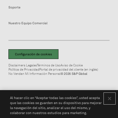
Soporte
Nuestro Equipo Comercial
Configuración de cookies
Disclaimers Legales
Términos de Uso
Aviso de Cookie
Política de Privacidad
Portal de privacidad del cliente (en inglés)
No Vendan Mi Información Personal
© 2026 S&P Global
Al hacer clic en “Aceptar todas las cookies”, usted acepta
que las cookies se guarden en su dispositivo para mejorar
la navegación del sitio, analizar el uso del mismo, y
colaborar con nuestros estudios para marketing.