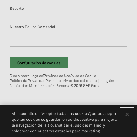
Soporte
Nuestro Equipo Comercial
Configuración de cookies
Disclaimers Legales
Términos de Uso
Aviso de Cookie
Política de Privacidad
Portal de privacidad del cliente (en inglés)
No Vendan Mi Información Personal
© 2026 S&P Global
Al hacer clic en “Aceptar todas las cookies”, usted acepta
que las cookies se guarden en su dispositivo para mejorar
la navegación del sitio, analizar el uso del mismo, y
colaborar con nuestros estudios para marketing.