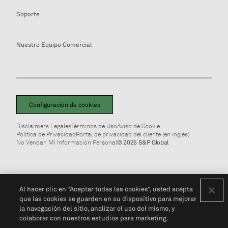
Soporte
Nuestro Equipo Comercial
Configuración de cookies
Disclaimers Legales
Términos de Uso
Aviso de Cookie
Política de Privacidad
Portal de privacidad del cliente (en inglés)
No Vendan Mi Información Personal
© 2026 S&P Global
Al hacer clic en “Aceptar todas las cookies”, usted acepta
que las cookies se guarden en su dispositivo para mejorar
la navegación del sitio, analizar el uso del mismo, y
colaborar con nuestros estudios para marketing.