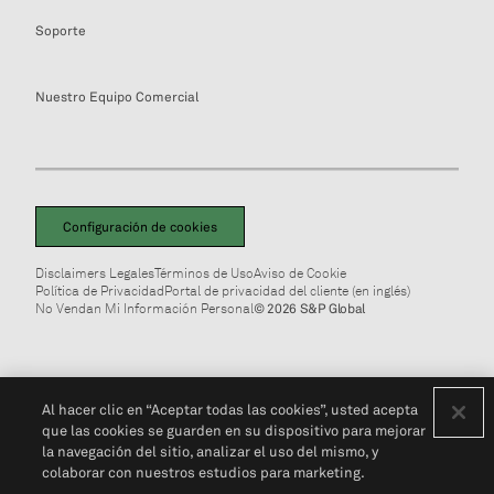
Soporte
Nuestro Equipo Comercial
Configuración de cookies
Disclaimers Legales
Términos de Uso
Aviso de Cookie
Política de Privacidad
Portal de privacidad del cliente (en inglés)
No Vendan Mi Información Personal
© 2026 S&P Global
Al hacer clic en “Aceptar todas las cookies”, usted acepta
que las cookies se guarden en su dispositivo para mejorar
la navegación del sitio, analizar el uso del mismo, y
colaborar con nuestros estudios para marketing.