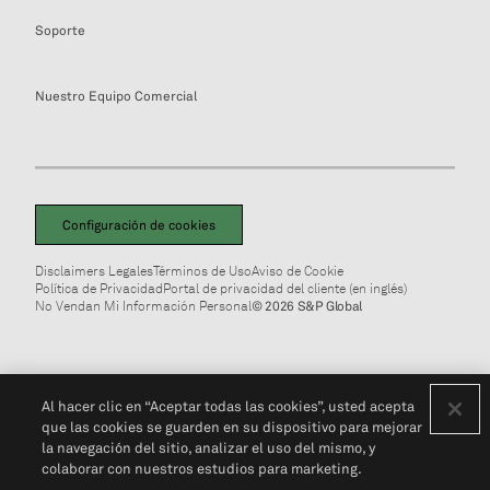
Soporte
Nuestro Equipo Comercial
Configuración de cookies
Disclaimers Legales
Términos de Uso
Aviso de Cookie
Política de Privacidad
Portal de privacidad del cliente (en inglés)
No Vendan Mi Información Personal
© 2026 S&P Global
Al hacer clic en “Aceptar todas las cookies”, usted acepta
que las cookies se guarden en su dispositivo para mejorar
la navegación del sitio, analizar el uso del mismo, y
colaborar con nuestros estudios para marketing.