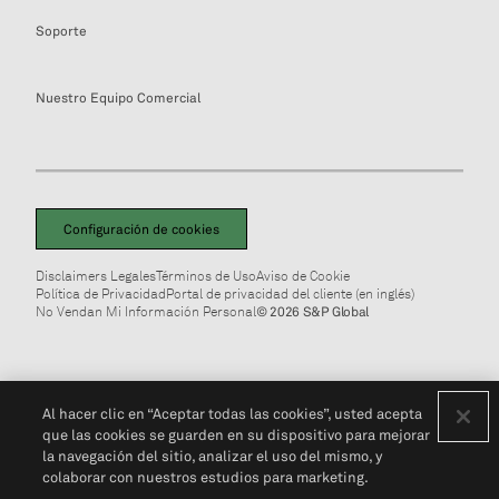
Soporte
Nuestro Equipo Comercial
Configuración de cookies
Disclaimers Legales
Términos de Uso
Aviso de Cookie
Política de Privacidad
Portal de privacidad del cliente (en inglés)
No Vendan Mi Información Personal
© 2026 S&P Global
Al hacer clic en “Aceptar todas las cookies”, usted acepta
que las cookies se guarden en su dispositivo para mejorar
la navegación del sitio, analizar el uso del mismo, y
colaborar con nuestros estudios para marketing.