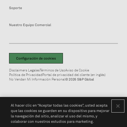
Soporte
Nuestro Equipo Comercial
Configuración de cookies
Disclaimers Legales
Términos de Uso
Aviso de Cookie
Política de Privacidad
Portal de privacidad del cliente (en inglés)
No Vendan Mi Información Personal
© 2026 S&P Global
Al hacer clic en “Aceptar todas las cookies”, usted acepta
que las cookies se guarden en su dispositivo para mejorar
la navegación del sitio, analizar el uso del mismo, y
colaborar con nuestros estudios para marketing.