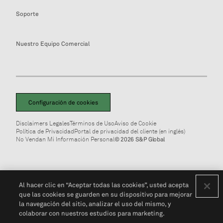
Soporte
Nuestro Equipo Comercial
Configuración de cookies
Disclaimers Legales
Términos de Uso
Aviso de Cookie
Política de Privacidad
Portal de privacidad del cliente (en inglés)
No Vendan Mi Información Personal
© 2026 S&P Global
Al hacer clic en “Aceptar todas las cookies”, usted acepta
que las cookies se guarden en su dispositivo para mejorar
la navegación del sitio, analizar el uso del mismo, y
colaborar con nuestros estudios para marketing.