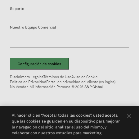
Soporte
Nuestro Equipo Comercial
Configuración de cookies
Disclaimers Legales
Términos de Uso
Aviso de Cookie
Política de Privacidad
Portal de privacidad del cliente (en inglés)
No Vendan Mi Información Personal
© 2026 S&P Global
Al hacer clic en “Aceptar todas las cookies”, usted acepta
que las cookies se guarden en su dispositivo para mejorar
la navegación del sitio, analizar el uso del mismo, y
colaborar con nuestros estudios para marketing.