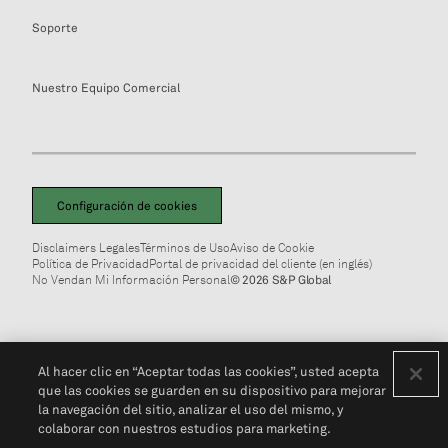
Soporte
Nuestro Equipo Comercial
Configuración de cookies
Disclaimers Legales
Términos de Uso
Aviso de Cookie
Política de Privacidad
Portal de privacidad del cliente (en inglés)
No Vendan Mi Información Personal
© 2026 S&P Global
Al hacer clic en “Aceptar todas las cookies”, usted acepta
que las cookies se guarden en su dispositivo para mejorar
la navegación del sitio, analizar el uso del mismo, y
colaborar con nuestros estudios para marketing.