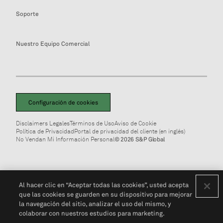
Soporte
Nuestro Equipo Comercial
Configuración de cookies
Disclaimers Legales
Términos de Uso
Aviso de Cookie
Política de Privacidad
Portal de privacidad del cliente (en inglés)
No Vendan Mi Información Personal
© 2026 S&P Global
Al hacer clic en “Aceptar todas las cookies”, usted acepta
que las cookies se guarden en su dispositivo para mejorar
la navegación del sitio, analizar el uso del mismo, y
colaborar con nuestros estudios para marketing.