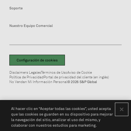
Soporte
Nuestro Equipo Comercial
Configuración de cookies
Disclaimers Legales
Términos de Uso
Aviso de Cookie
Política de Privacidad
Portal de privacidad del cliente (en inglés)
No Vendan Mi Información Personal
© 2026 S&P Global
Al hacer clic en “Aceptar todas las cookies”, usted acepta
que las cookies se guarden en su dispositivo para mejorar
la navegación del sitio, analizar el uso del mismo, y
colaborar con nuestros estudios para marketing.