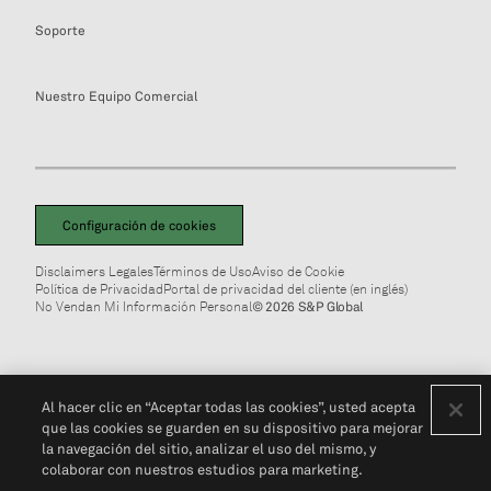
Soporte
Nuestro Equipo Comercial
Configuración de cookies
Disclaimers Legales
Términos de Uso
Aviso de Cookie
Política de Privacidad
Portal de privacidad del cliente (en inglés)
No Vendan Mi Información Personal
© 2026 S&P Global
Al hacer clic en “Aceptar todas las cookies”, usted acepta
que las cookies se guarden en su dispositivo para mejorar
la navegación del sitio, analizar el uso del mismo, y
colaborar con nuestros estudios para marketing.