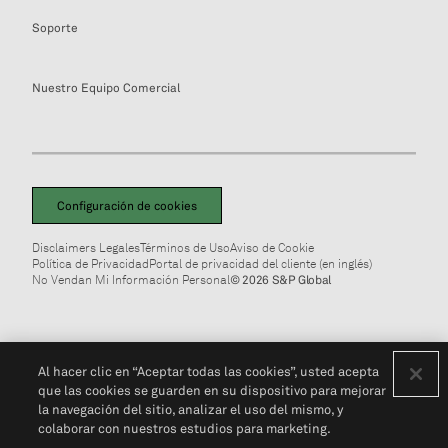
Soporte
Nuestro Equipo Comercial
Configuración de cookies
Disclaimers Legales
Términos de Uso
Aviso de Cookie
Política de Privacidad
Portal de privacidad del cliente (en inglés)
No Vendan Mi Información Personal
© 2026 S&P Global
Al hacer clic en “Aceptar todas las cookies”, usted acepta
que las cookies se guarden en su dispositivo para mejorar
la navegación del sitio, analizar el uso del mismo, y
colaborar con nuestros estudios para marketing.