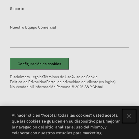
Soporte
Nuestro Equipo Comercial
Configuración de cookies
Disclaimers Legales
Términos de Uso
Aviso de Cookie
Política de Privacidad
Portal de privacidad del cliente (en inglés)
No Vendan Mi Información Personal
© 2026 S&P Global
Al hacer clic en “Aceptar todas las cookies”, usted acepta
que las cookies se guarden en su dispositivo para mejorar
la navegación del sitio, analizar el uso del mismo, y
colaborar con nuestros estudios para marketing.