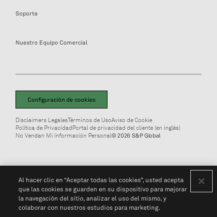
Soporte
Nuestro Equipo Comercial
Configuración de cookies
Disclaimers Legales
Términos de Uso
Aviso de Cookie
Política de Privacidad
Portal de privacidad del cliente (en inglés)
No Vendan Mi Información Personal
© 2026 S&P Global
Al hacer clic en “Aceptar todas las cookies”, usted acepta
que las cookies se guarden en su dispositivo para mejorar
la navegación del sitio, analizar el uso del mismo, y
colaborar con nuestros estudios para marketing.