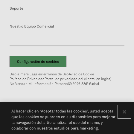
Soporte
Nuestro Equipo Comercial
Configuración de cookies
Disclaimers Legales
Términos de Uso
Aviso de Cookie
Política de Privacidad
Portal de privacidad del cliente (en inglés)
No Vendan Mi Información Personal
© 2026 S&P Global
Al hacer clic en “Aceptar todas las cookies”, usted acepta
que las cookies se guarden en su dispositivo para mejorar
la navegación del sitio, analizar el uso del mismo, y
colaborar con nuestros estudios para marketing.