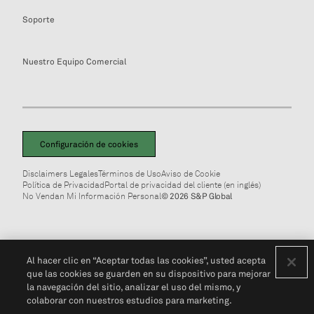
Soporte
Nuestro Equipo Comercial
Configuración de cookies
Disclaimers Legales
Términos de Uso
Aviso de Cookie
Política de Privacidad
Portal de privacidad del cliente (en inglés)
No Vendan Mi Información Personal
© 2026 S&P Global
Al hacer clic en “Aceptar todas las cookies”, usted acepta
que las cookies se guarden en su dispositivo para mejorar
la navegación del sitio, analizar el uso del mismo, y
colaborar con nuestros estudios para marketing.