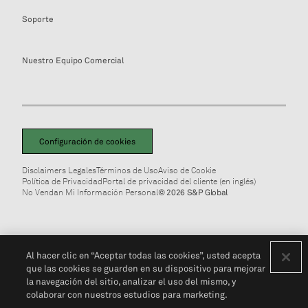
Soporte
Nuestro Equipo Comercial
Configuración de cookies
Disclaimers Legales
Términos de Uso
Aviso de Cookie
Política de Privacidad
Portal de privacidad del cliente (en inglés)
No Vendan Mi Información Personal
© 2026 S&P Global
Al hacer clic en “Aceptar todas las cookies”, usted acepta
que las cookies se guarden en su dispositivo para mejorar
la navegación del sitio, analizar el uso del mismo, y
colaborar con nuestros estudios para marketing.