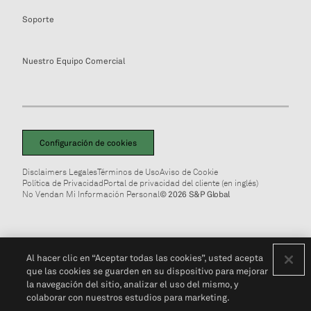
Soporte
Nuestro Equipo Comercial
Configuración de cookies
Disclaimers Legales
Términos de Uso
Aviso de Cookie
Política de Privacidad
Portal de privacidad del cliente (en inglés)
No Vendan Mi Información Personal
© 2026 S&P Global
Al hacer clic en “Aceptar todas las cookies”, usted acepta
que las cookies se guarden en su dispositivo para mejorar
la navegación del sitio, analizar el uso del mismo, y
colaborar con nuestros estudios para marketing.