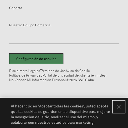
Soporte
Nuestro Equipo Comercial
Configuración de cookies
Disclaimers Legales
Términos de Uso
Aviso de Cookie
Política de Privacidad
Portal de privacidad del cliente (en inglés)
No Vendan Mi Información Personal
© 2026 S&P Global
Al hacer clic en “Aceptar todas las cookies”, usted acepta
que las cookies se guarden en su dispositivo para mejorar
la navegación del sitio, analizar el uso del mismo, y
colaborar con nuestros estudios para marketing.