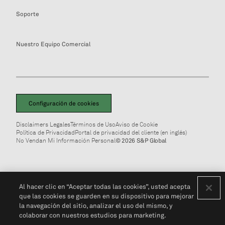
Soporte
Nuestro Equipo Comercial
Configuración de cookies
Disclaimers Legales
Términos de Uso
Aviso de Cookie
Política de Privacidad
Portal de privacidad del cliente (en inglés)
No Vendan Mi Información Personal
© 2026 S&P Global
Al hacer clic en “Aceptar todas las cookies”, usted acepta
que las cookies se guarden en su dispositivo para mejorar
la navegación del sitio, analizar el uso del mismo, y
colaborar con nuestros estudios para marketing.