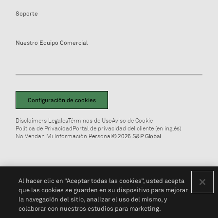
Soporte
Nuestro Equipo Comercial
Configuración de cookies
Disclaimers Legales
Términos de Uso
Aviso de Cookie
Política de Privacidad
Portal de privacidad del cliente (en inglés)
No Vendan Mi Información Personal
© 2026 S&P Global
Al hacer clic en “Aceptar todas las cookies”, usted acepta
que las cookies se guarden en su dispositivo para mejorar
la navegación del sitio, analizar el uso del mismo, y
colaborar con nuestros estudios para marketing.