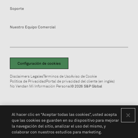
Soporte
Nuestro Equipo Comercial
Configuración de cookies
Disclaimers Legales
Términos de Uso
Aviso de Cookie
Política de Privacidad
Portal de privacidad del cliente (en inglés)
No Vendan Mi Información Personal
© 2026 S&P Global
Al hacer clic en “Aceptar todas las cookies”, usted acepta
que las cookies se guarden en su dispositivo para mejorar
la navegación del sitio, analizar el uso del mismo, y
colaborar con nuestros estudios para marketing.